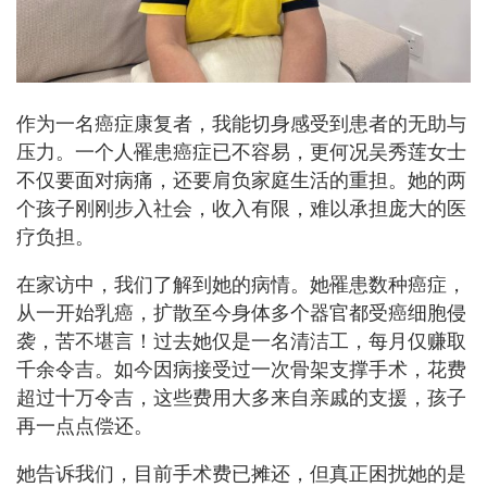
作为一名癌症康复者，我能切身感受到患者的无助与
压力。一个人罹患癌症已不容易，更何况吴秀莲女士
不仅要面对病痛，还要肩负家庭生活的重担。她的两
个孩子刚刚步入社会，收入有限，难以承担庞大的医
疗负担。
在家访中，我们了解到她的病情。她罹患数种癌症，
从一开始乳癌，扩散至今身体多个器官都受癌细胞侵
袭，苦不堪言！过去她仅是一名清洁工，每月仅赚取
千余令吉。如今因病接受过一次骨架支撑手术，花费
超过十万令吉，这些费用大多来自亲戚的支援，孩子
再一点点偿还。
她告诉我们，目前手术费已摊还，但真正困扰她的是