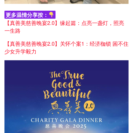
更多温情分享按：
【真善美慈善晚宴2.0】缘起篇：点亮一盏灯，照亮
一生路
【真善美慈善晚宴2.0】关怀个案1：经济枷锁 困不住
少女升学毅力