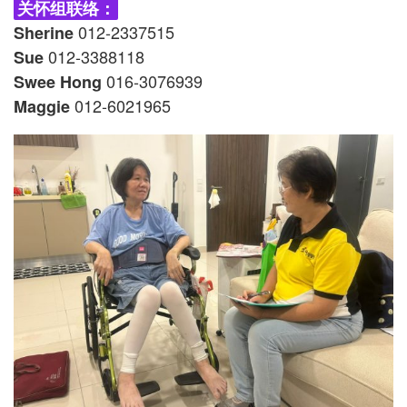
关怀组联络：
012-2337515
Sherine
012-3388118
Sue
016-3076939
Swee Hong
012-6021965
Maggie