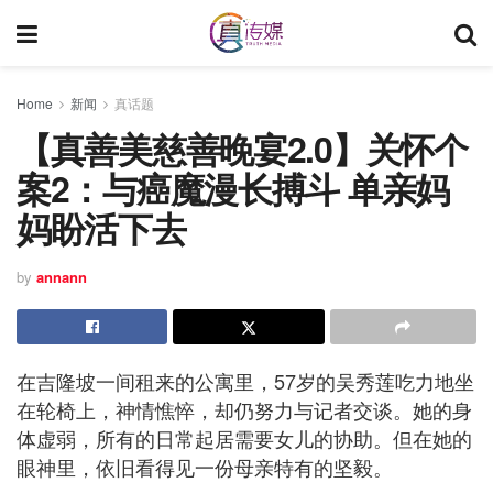
Home
新闻
真话题
【真善美慈善晚宴2.0】关怀个
案2：与癌魔漫长搏斗 单亲妈
妈盼活下去
by
annann
在吉隆坡一间租来的公寓里，57岁的吴秀莲吃力地坐
在轮椅上，神情憔悴，却仍努力与记者交谈。她的身
体虚弱，所有的日常起居需要女儿的协助。但在她的
眼神里，依旧看得见一份母亲特有的坚毅。