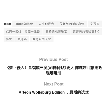
Tags:
Helen颜海伦
人生伸展台
关怀组的援助心情
吴秀莲
点亮一盏灯，照亮一生路
真善美慈善晚宴
真善美慈善晚宴2.0
落发
颜海錀
颜海錀的天空
Previous Post
《禁止侵入》童缤毓三度演律师挑战更大 陈婉婷回想遭遇
现场落泪
Next Post
Arteon Wolfsburg Edition ，最后的试驾