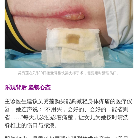
吴秀莲在7月30日接受脊椎铁架支撑手术，需要定时清理伤口。
乐观背后 坚韧心态
主诊医生建议吴秀莲购买能夠减轻身体疼痛的医疗仪
器，她连声说：“不用买，会好的、会好的，能省则
省……”每天几次强忍着痛楚，让女儿为她按时清洗
脊椎上的伤口与脓液。