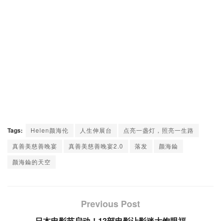
Tags:
Helen颜海伦
人生伸展台
点亮一盏灯，照亮一生路
真善美慈善晚宴
真善美慈善晚宴2.0
落发
颜海錀
颜海錀的天空
Previous Post
日本电影节启动！13部电影让影迷大饱眼福