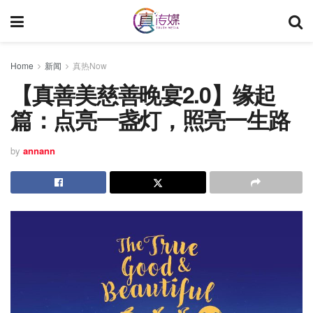
Home
新闻
真热Now
【真善美慈善晚宴2.0】缘起
篇：点亮一盏灯，照亮一生路
by
annann