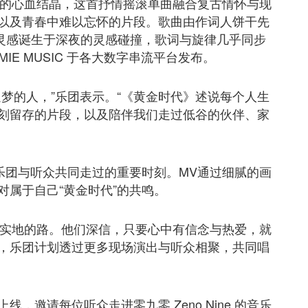
成团五年的心血结晶，这首抒情摇滚单曲融合复古情怀与现
以及青春中难以忘怀的片段。歌曲由作词人饼干先
手创作，灵感诞生于深夜的灵感碰撞，歌词与旋律几乎同步
IE MUSIC 于各大数字串流平台发布。
梦的人，”乐团表示。“《黄金时代》述说每个人生
刻留存的片段，以及陪伴我们走过低谷的伙伴、家
乐团与听众共同走过的重要时刻。MV通过细腻的画
属于自己“黄金时代”的共鸣。
一条脚踏实地的路。他们深信，只要心中有信念与热爱，就
，乐团计划透过更多现场演出与听众相聚，共同唱
，邀请每位听众走进零九零 Zeno Nine 的音乐