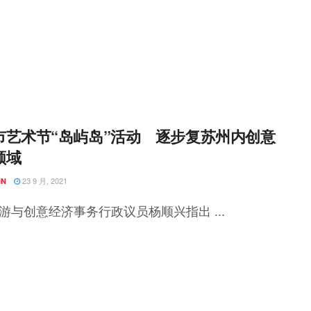
市艺术节“岛屿岛”活动 逐步复苏州内创意
领域
23 9 月, 2021
NN
游与创意经济事务行政议员杨顺兴指出 ...