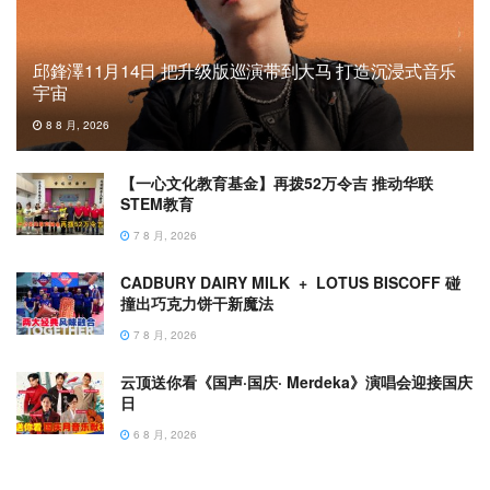
邱鋒澤11月14日 把升级版巡演带到大马 打造沉浸式音乐
宇宙
8 8 月, 2026
【一心文化教育基金】再拨52万令吉 推动华联
STEM教育
7 8 月, 2026
CADBURY DAIRY MILK + LOTUS BISCOFF 碰
撞出巧克力饼干新魔法
7 8 月, 2026
云顶送你看《国声·国庆· Merdeka》演唱会迎接国庆
日
6 8 月, 2026