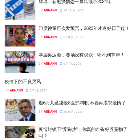
辉瑞：新冠疫情恐一直延续至2024年
BY
ANNANN
18 12 月, 2021
印度神童再次发预言，2023年才有好日子过！
BY
ANNANN
21 8 月, 2021
本届奥运会，赛场没有观众，听不到掌声！
BY
ANNANN
9 7 月, 2021
疫情下的不良跟风
BY
ANNANN
6 7 月, 2021
逾6万儿童染疫8医护殉职 不要再漠视疫情了
BY
ANNANN
20 5 月, 2021
疫情封锁下“养狗热”：你真的准备好养宠物了
吗？