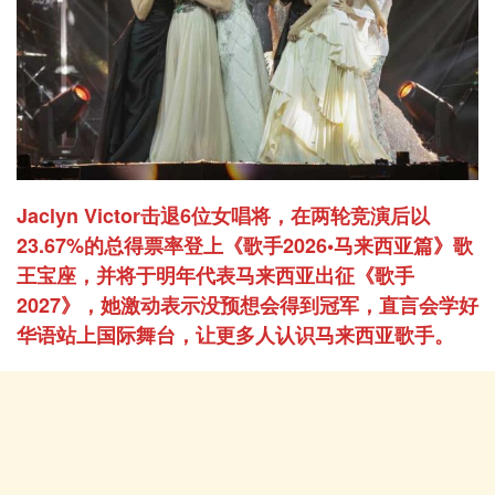
Jaclyn Victor击退6位女唱将，在两轮竞演后以
23.67%的总得票率登上《歌手2026•马来西亚篇》歌
王宝座，并将于明年代表马来西亚出征《歌手
2027》，她激动表示没预想会得到冠军，直言会学好
华语站上国际舞台，让更多人认识马来西亚歌手。