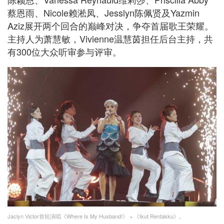
蔡恩雨、Nicole赖淞凤、Jesslyn陈佩贤及Yazmin
Aziz展开两个回合的巅峰对决，争夺首届歌王荣耀。
主持人为萧慧敏，Vivienne温慧茵担任后台主持，共
有300位大众听审参与评审。
Jaclyn Victor首轮演唱《Where Is My Husband!》 + 《Ikut Rentakku》。