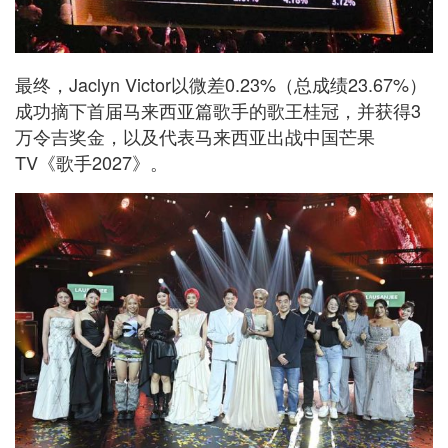
最终，Jaclyn Victor以微差0.23%（总成绩23.67%）
成功摘下首届马来西亚篇歌手的歌王桂冠，并获得3
万令吉奖金，以及代表马来西亚出战中国芒果
TV《歌手2027》。