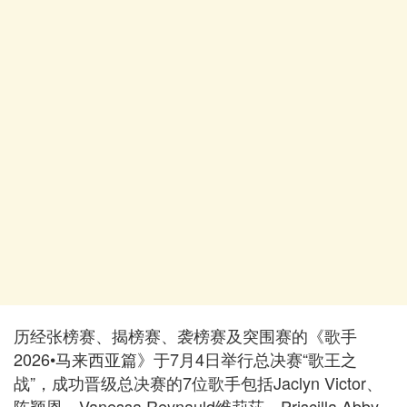
历经张榜赛、揭榜赛、袭榜赛及突围赛的《歌手
2026•马来西亚篇》于7月4日举行总决赛“歌王之
战”，成功晋级总决赛的7位歌手包括Jaclyn Victor、
陈颖恩、Vanessa Reynauld维莉莎、Priscilla Abby