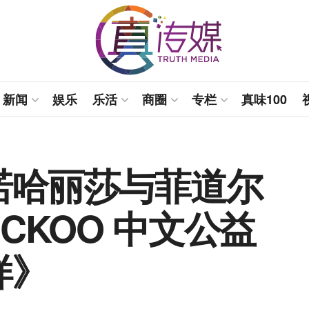
新闻
娱乐
乐活
商圈
专栏
真味100
诺哈丽莎与菲道尔
CKOO 中文公益
样》