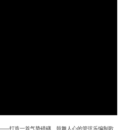
——打造一首气势磅礴、鼓舞人心的管弦乐编制歌