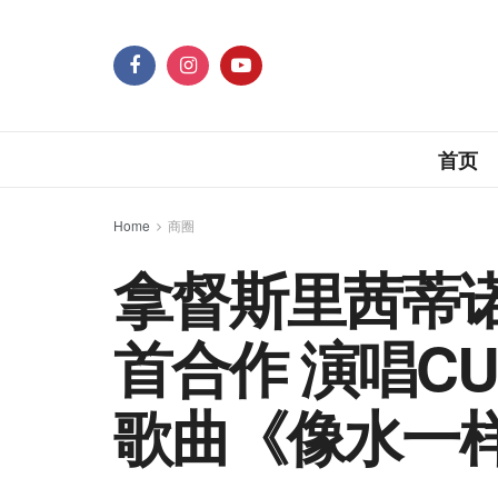
首页
Home
商圈
拿督斯里茜蒂
首合作 演唱CU
歌曲《像水一