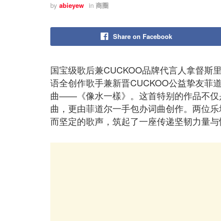
by
abieyew
in
商圈
Share on Facebook
国宝级歌后兼CUCKOO品牌代言人拿督斯里茜蒂诺哈丽
语全创作歌手兼新晋CUCKOO公益挚友
曲——《像水一樣》。这首特别的作品不仅
曲，更由菲道尔一手包办词曲创作。两位乐
而坚定的歌声，筑起了一座传递坚韧力量与