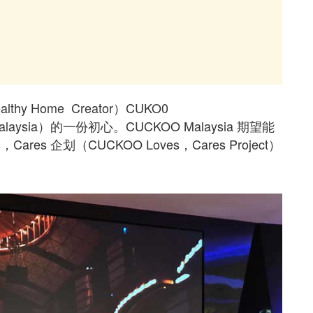
 Home Creator）CUKO0
O Malaysia）的一份初心。CUCKOO Malaysia 期望能
es 企划（CUCKOO Loves，Cares Project）