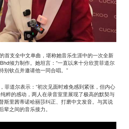
来的首支全中文单曲，堪称她音乐生涯中的一次全新
dn Bhd倾力制作。她坦言：“一直以来十分欣赏菲道尔
特别钦点并邀请他一同合唱。”
后，菲道尔表示：“初次见面时难免感到紧张，但内心
份纯粹的感动，两人在录音室里展现了极高的默契与
督斯里茜蒂诺哈丽莎纠正、打磨中文发音。与其说
后辈之间的音乐接力。