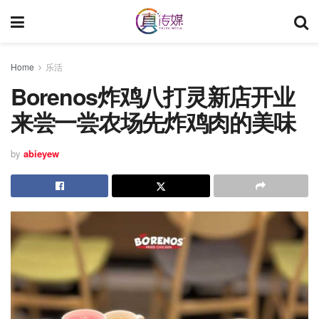
Home
乐活
Borenos炸鸡八打灵新店开业
来尝一尝农场先炸鸡肉的美味
by
abieyew