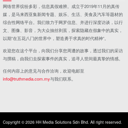
网络世界缤纷多彩，信息真假难辨。成立于2019年11月的真传
媒，是马来西亚集新闻专题、娱乐、生活、美食及汽车等题材的
综合性网络平台。我们致力于网罗信息、并进行深度访谈，以行
文、图像、影音，为大众抽丝剥茧，探索隐藏在假象中的真实，
以期“在五花八门的世界中，塑造勇于求真的时代精神“。
欢迎您在这个平台，向我们分享您周遭的故事，透过我们的采访
与撰稿，由我们去探索事件的真实，追寻人世间最真挚的情感。
任何内容上的意见与合作洽询，欢迎电邮至
info@truthmedia.com.my
与我们联系。
Copyright © 2026 HH Media Solutions Sdn Bhd. All right reserved.