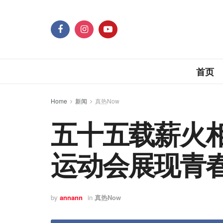
首页
Home
新闻
真热Now
五十五载薪火相
运动会展现青
by
annann
in
真热Now