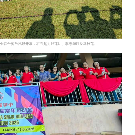
动会联合剪放汽球开幕，右五起为郑莲幼、李志华以及马秋莲。