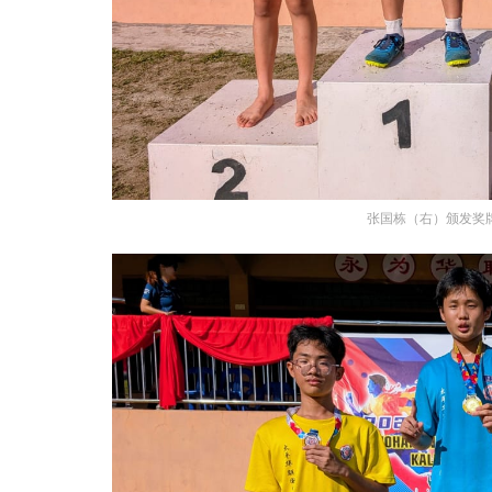
张国栋（右）颁发奖牌