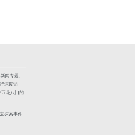
集新闻专题、
行深度访
在五花八门的
去探索事件
。