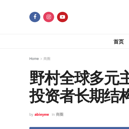
首页
Home
商圈
野村全球多元主
投资者长期结
by
abieyew
in
商圈