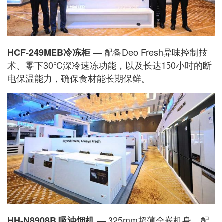
— 配备Deo Fresh异味控制技
HCF-249MEB冷冻柜
术、零下30°C深冷速冻功能，以及长达150小时的断
电保温能力，确保食材能长期保鲜。
— 325mm超薄全嵌机身，配
HH-N8908B 吸油烟机