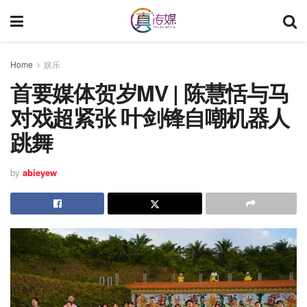
Home
娱乐
首要媒体贺岁MV | 陈慧恬与马
对戏超紧张 叶剑锋自嘲机器人
跳舞
by
abieyew