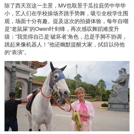
除了西天宫这一主景，MV也取景于瓜拉庇劳中华华
小，艺人们在学校操场齐跳手势舞，吸引全校学生围
观，场面十分有趣。提及这次的拍摄体验，每年自嘲
是“老鼠屎”的Owen叶剑锋，再次感叹舞蹈难度升
级：“我觉得自己是‘破坏者’角色，总是手脚不协调，
跳起来像机器人！”他还幽默提醒大家，拭目以待他
的“表演”。