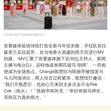
叶剑锋对再次升级的舞蹈感到无奈。
首要媒体延续传统打造全新马年贺岁曲，并拉队前往
森美兰瓜拉庇劳，在当地香火鼎盛的西天宫进行MV
拍摄。 MV汇聚了首要媒体旗下近30位主持人、新闻
主播与电台DJ，还特地请来两匹骏马“助阵”，一亮相
便成为全场焦点。Orange陈慧恬与陈丽亭被指派与
马儿同场演出，两人坦言过程紧张，陈慧恬打趣说：
“我们不熟悉它，也担心它来回太多次会不会Pek
Cek（恼火）！” 陈丽亭则补充：“幸好有驯马师在，
否则压力真的很大。”