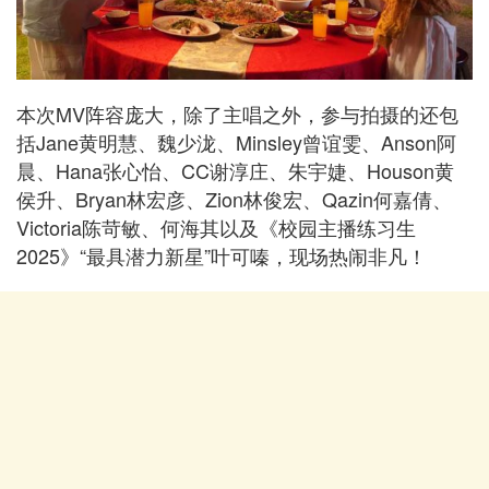
本次MV阵容庞大，除了主唱之外，参与拍摄的还包
括Jane黄明慧、魏少泷、Minsley曾谊雯、Anson阿
晨、Hana张心怡、CC谢淳庄、朱宇婕、Houson黄
侯升、Bryan林宏彦、Zion林俊宏、Qazin何嘉倩、
Victoria陈苛敏、何海其以及《校园主播练习生
2025》“最具潜力新星”叶可嗪，现场热闹非凡！