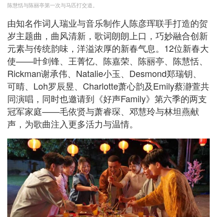
陈慧恬与陈丽亭第一次与马匹打交道。
由知名作词人瑞业与音乐制作人陈彦珲联手打造的贺
岁主题曲，曲风清新，歌词朗朗上口，巧妙融合创新
元素与传统韵味，洋溢浓厚的新春气息。12位新春大
使——叶剑锋、王菁忆、陈嘉荣、陈丽亭、陈慧恬、
Rickman谢承伟、Natalie小玉、Desmond郑瑞钥、
可晴、Loh罗辰昱、Charlotte萧心韵及Emily蔡瀞萱共
同演唱，同时也邀请到《好声Family》第六季的两支
冠军家庭——毛依贤与萧睿琛、邓慧玲与林坦燕献
声，为歌曲注入更多活力与温情。