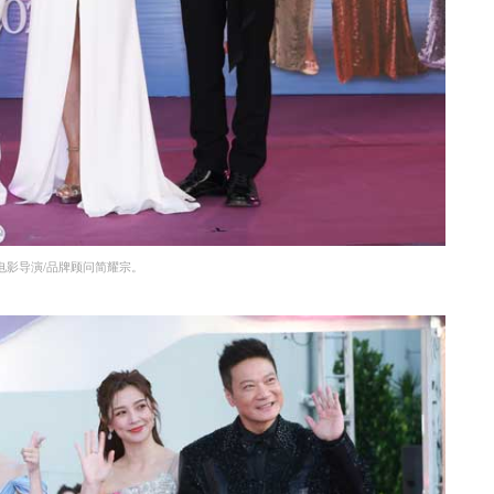
电影导演/品牌顾问简耀宗。