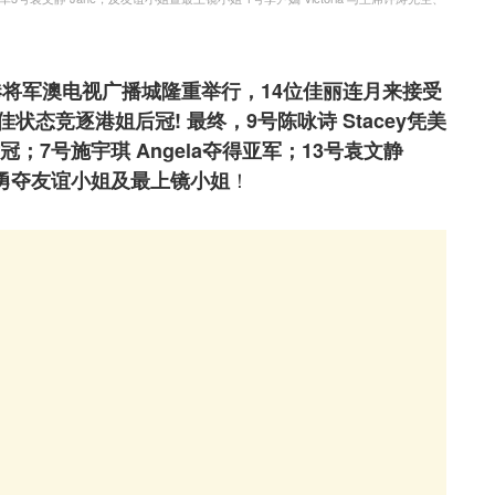
香港将军澳电视广播城隆重举行，14位佳丽连月来接受
态竞逐港姐后冠! 最终，9号陈咏诗 Stacey凭美
；7号施宇琪 Angela夺得亚军；13号袁文静
！
则同时勇夺友谊小姐及最上镜小姐