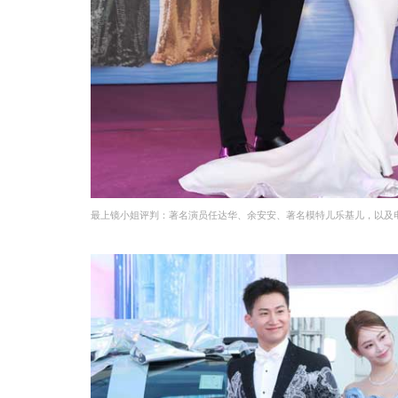
最上镜小姐评判：著名演员任达华、余安安、著名模特儿乐基儿，以及