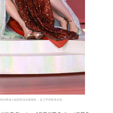
，由2024香港小姐冠军倪乐琳颁奖； 及三甲得奖者合照。