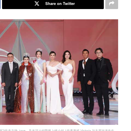
Share on Twitter
季军3号袁文静 Jane，及友谊小姐暨最上镜小姐 1号李尹嫣 Victoria 与主席许涛先生、