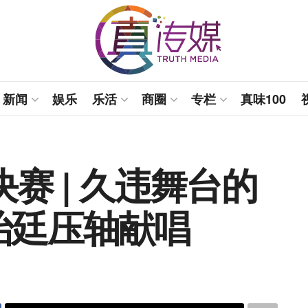
新闻
娱乐
乐活
商圈
专栏
真味100
决赛 | 久违舞台的
治廷压轴献唱