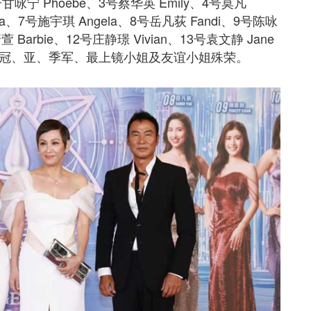
号甘咏宁 Phoebe、3号蔡华英 Emily、4号莫凡
esa、7号施宇琪 Angela、8号岳凡荻 Fandi、9号陈咏
萱 Barbie、12号庄静璟 Vivian、13号袁文静 Jane
港小姐冠、亚、季军、最上镜小姐及友谊小姐殊荣。