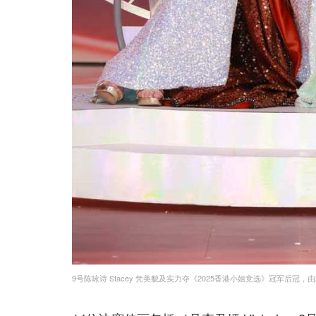
9号陈咏诗 Stacey 凭美貌及实力夺《2025香港小姐竞选》冠军后冠