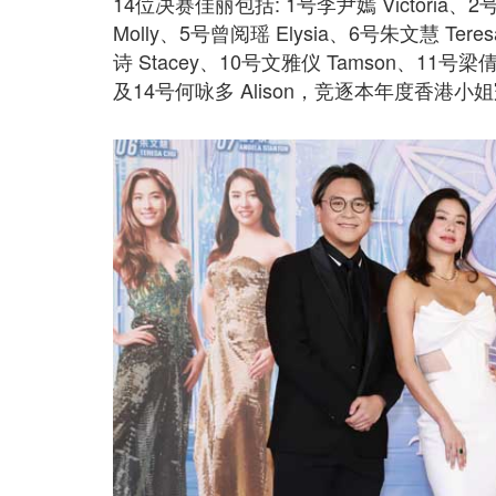
14位决赛佳丽包括: 1号李尹嫣 Victoria、2
Molly、5号曾阅瑶 Elysia、6号朱文慧 Ter
诗 Stacey、10号文雅仪 Tamson、11号梁倩
及14号何咏多 Alison，竞逐本年度香