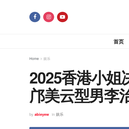
首页
Home
娱乐
2025香港小姐
邝美云型男李
by
abieyew
in
娱乐