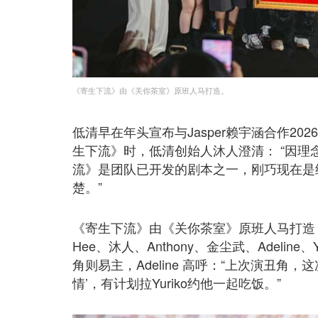
《寄生下流》由《关你茶室》原班人马打造。
低清早在年头宣布与Jasper赖宇涵合作2
生下流》时，低清创始人沐人澄清： “因理念
流》是团队已开发的剧本之一，刚巧现在是继
楚。”
《寄生下流》由《关你茶室》原班人马打造，
Hee、沐人、Anthony、金尘武、Adeline、Yu
角则易主，Adeline 高呼：“上次演丑角，
情’，有计划拉Yuriko约他一起吃饭。”