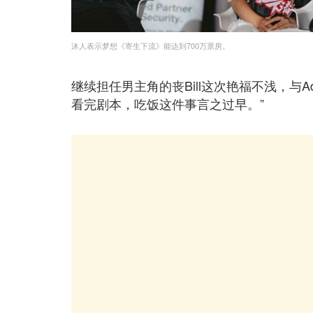
沐人表示梦想《寄生下流》能达到700万票房。
继续担任男主角的丧Bill这次艳福不浅，与Ade
看完剧本，吃饭这件事言之过早。”