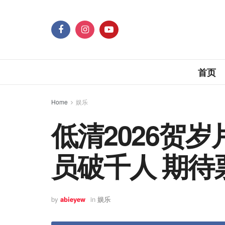
首页
Home
娱乐
低清2026贺
员破千人 期待
by
abieyew
in
娱乐