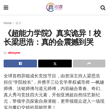
Home
娱乐
《超能力学院》真实诡异！校
长梁思浩：真的会震撼到哭
by
abieyew
全球首档异能成长竞技节目，由资深主持人梁思浩
担任“学院校长”，并携手三位玄学界权威导师 —枫燧
师傅、法铭师傅与道元师傅，内容融合青春、奇幻、
真人秀与竞技四大元素，开创亚洲超自然综艺新纪
元，带领学员探索自身潜能，更带领观众进入一场现
实与魔幻交错的异能世界！