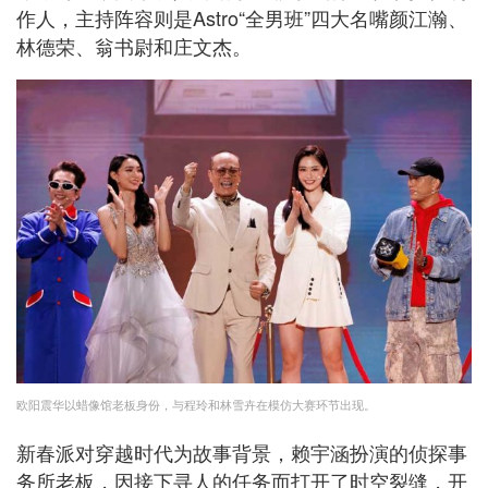
作人，主持阵容则是Astro“全男班”四大名嘴颜江瀚、
林德荣、翁书尉和庄文杰。
欧阳震华以蜡像馆老板身份，与程玲和林雪卉在模仿⼤赛环节出现。
新春派对穿越时代为故事背景，赖宇涵扮演的侦探事
务所老板，因接下寻人的任务而打开了时空裂缝，开