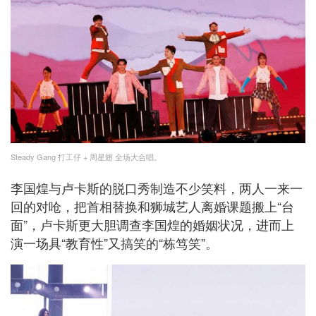
Steady Gang 打⼯仔 + 周星翅 全场大合唱。
李国煌与卢卡斯的脱口秀制造不少笑料，两人一来一
回的对呛，把首相替换和狮城艺人离婚课题搬上“台
面”，卢卡斯更大胆调查李国煌的婚姻状况，进而上
演一场具“教育性”又搞笑的“栋笃笑”。