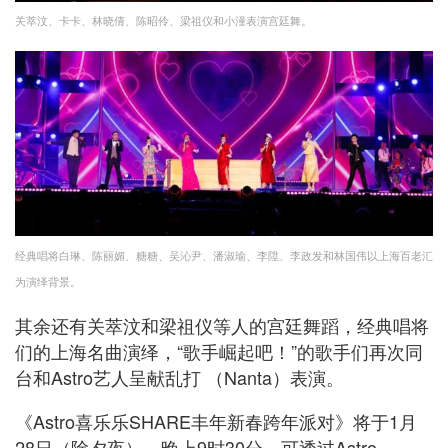
关萃汶、卡卡、林晓倩、陈昭伶、梁祖仪和小潼表演宫廷舞。
经典唱将白琳、陈丽媚、糖糖、吴沁尹、潘淑瑜、李陞、李政发和林国伟以上海百老汇
为演绎背景。
其余还有关萃汶和梁祖仪等人的宫廷舞蹈，经典唱将
们的上海名曲演绎，“歌⼿崛起吧！”的歌手们再次同
台和Astro艺人呈献乱打 （Nanta）表演。
《Astro喜乐乐SHARE丰年新春跨年派对》将于1月
28日（除夕夜），晚上9时30分，可透过Astro