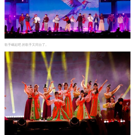
歌⼿崛起吧 的歌手又同台了。