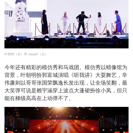
叶朝明（右）和 Jasper（左）
今年还有精彩的模仿秀和马戏团。模仿秀以蜡像馆为
背景，叶朝明扮郭富城演唱《听我讲》大耍舞艺，辛
伟廉则以哥哥张国荣飘逸长发出现，让全场笑翻，最
大笑弹可说是赖宇涵穿上波点大蓬裙扮徐小凤，但只
能在梯级高高在上动弹不了。