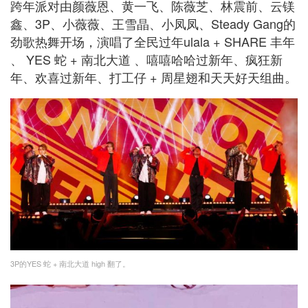
跨年派对由颜薇恩、黄一飞、陈薇芝、林震前、云镁
鑫、3P、小薇薇、王雪晶、小凤凤、Steady Gang的
劲歌热舞开场，演唱了全⺠过年ulala + SHARE 丰年
、 YES 蛇 + 南北⼤道 、嘻嘻哈哈过新年、疯狂新
年、欢喜过新年、打工仔 + 周星翅和天天好天组曲。
3P的YES 蛇 + 南北⼤道 high 翻了。