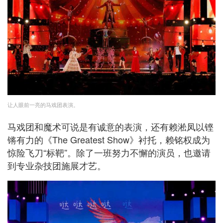
让人眼前一亮的马戏团表演。
马戏团和魔术可说是有诚意的表演，还有赖淞凤以铿
锵有力的《The Greatest Show》衬托，赖铭权成为
惊险飞刀“标靶”。除了一班努力不懈的演员，也邀请
到专业杂技团施展才艺。