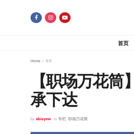
首页
Home
专栏
【职场万花筒
承下达
by
abieyew
in
专栏
,
职场万花筒