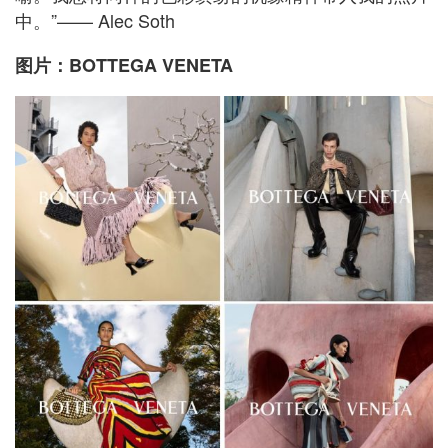
中。”—— Alec Soth
图片：BOTTEGA VENETA