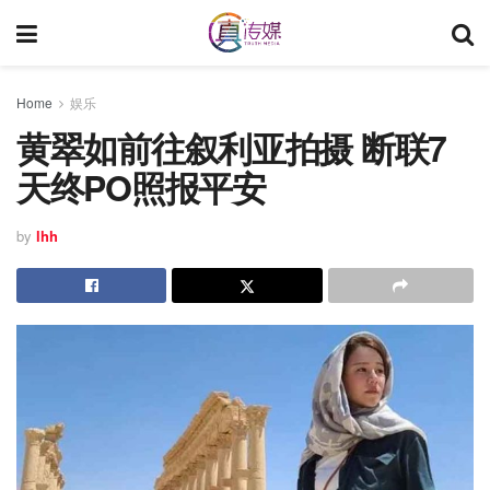
Home
娱乐
黄翠如前往叙利亚拍摄 断联7
天终PO照报平安
by
lhh