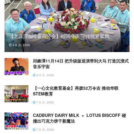
【北霹雳咖啡茶商公会】89周年庆 守传统迎新局
9 8 月, 2026
邱鋒澤11月14日 把升级版巡演带到大马 打造沉浸式
音乐宇宙
8 8 月, 2026
【一心文化教育基金】再拨52万令吉 推动华联
STEM教育
7 8 月, 2026
CADBURY DAIRY MILK + LOTUS BISCOFF 碰
撞出巧克力饼干新魔法
7 8 月, 2026