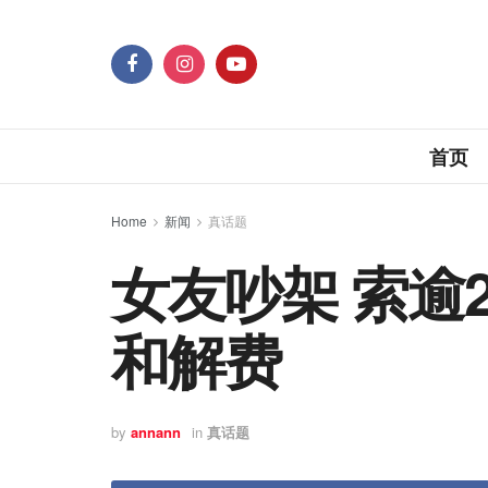
首页
Home
新闻
真话题
女友吵架 索逾
和解费
by
annann
in
真话题