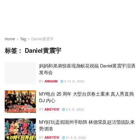
Home
Tag
Daniel黄震宇
标签：
Daniel黄震宇
妈妈和弟弟惊喜现身献花祝福 Daniel黄震宇泪洒
发布会
BY
ANNANN
2 10 月, 2023
MY电台 25 周年 大型台庆卷土重来 真人秀直捣
DJ 内心
BY
ABIEYEW
8 9 月, 2023
MY好玩盃前国州手助阵 林德荣及赵洁莹战队来
势汹汹
BY
ABIEYEW
21 9 月, 2022