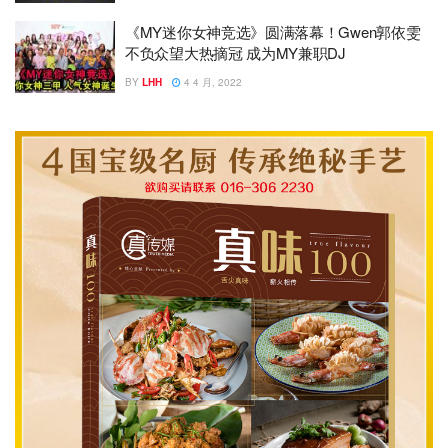
《MY迷你女神竞选》圆满落幕！Gwen郭依雯
不负众望大热摘冠 成为MY兼职DJ
BY
LHH
4 4 月, 2022