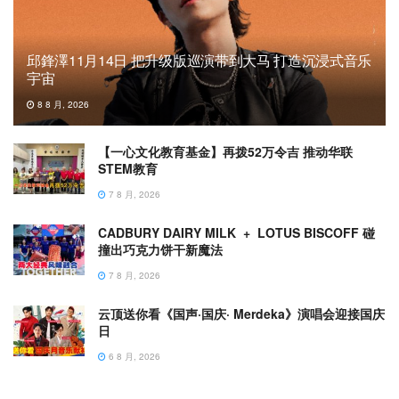
邱鋒澤11月14日 把升级版巡演带到大马 打造沉浸式音乐
宇宙
8 8 月, 2026
【一心文化教育基金】再拨52万令吉 推动华联
STEM教育
7 8 月, 2026
CADBURY DAIRY MILK + LOTUS BISCOFF 碰
撞出巧克力饼干新魔法
7 8 月, 2026
云顶送你看《国声·国庆· Merdeka》演唱会迎接国庆
日
6 8 月, 2026