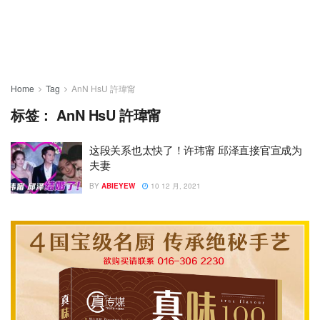
Home
Tag
AnN HsU 許瑋甯
标签：
AnN HsU 許瑋甯
这段关系也太快了！许玮甯 邱泽直接官宣成为
夫妻
BY
ABIEYEW
10 12 月, 2021