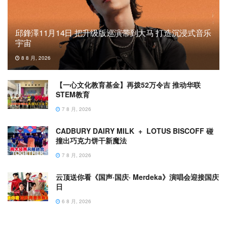
邱鋒澤11月14日 把升级版巡演带到大马 打造沉浸式音乐
宇宙
8 8 月, 2026
【一心文化教育基金】再拨52万令吉 推动华联
STEM教育
7 8 月, 2026
CADBURY DAIRY MILK + LOTUS BISCOFF 碰
撞出巧克力饼干新魔法
7 8 月, 2026
云顶送你看《国声·国庆· Merdeka》演唱会迎接国庆
日
6 8 月, 2026