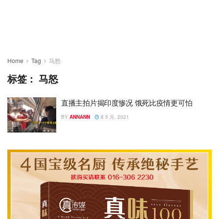
Home
Tag
马怒
标签：
马怒
直播主拍片揭印度惨况 饿死比疫情更可怕
BY
ANNANN
8 5 月, 2021