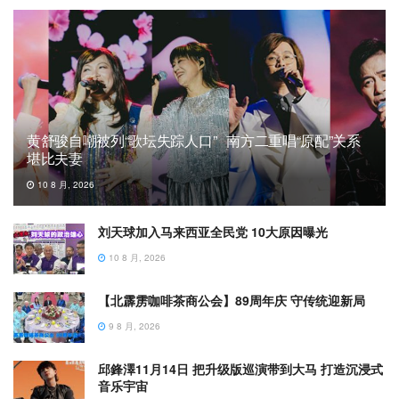
黄舒骏自嘲被列“歌坛失踪人口” 南方二重唱“原配”关系
堪比夫妻
10 8 月, 2026
刘天球加入马来西亚全民党 10大原因曝光
10 8 月, 2026
【北霹雳咖啡茶商公会】89周年庆 守传统迎新局
9 8 月, 2026
邱鋒澤11月14日 把升级版巡演带到大马 打造沉浸式
音乐宇宙