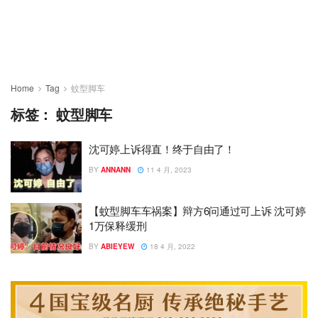
Home
Tag
蚊型脚车
标签：
蚊型脚车
沈可婷上诉得直！终于自由了！
BY
ANNANN
11 4 月, 2023
【蚊型脚车车祸案】辩方6问通过可上诉 沈可婷
1万保释缓刑
BY
ABIEYEW
18 4 月, 2022