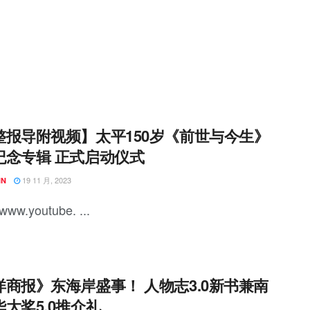
整报导附视频】太平150岁《前世与今生》
纪念专辑 正式启动仪式
19 11 月, 2023
NN
/www.youtube. ...
洋商报》东海岸盛事！ 人物志3.0新书兼南
大奖5.0推介礼