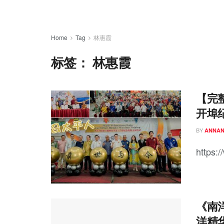
Home
Tag
林惠霞
标签：
林惠霞
【完
开埠
BY
ANNA
https:/
《南
洋精华