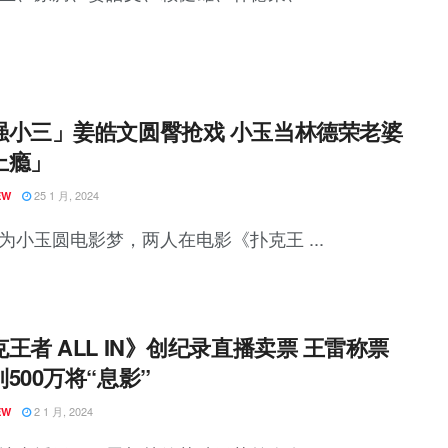
强小三」姜皓文圆臀抢戏 小玉当林德荣老婆
上瘾」
25 1 月, 2024
EW
为小玉圆电影梦，两人在电影《扑克王 ...
王者 ALL IN》创纪录直播卖票 王雷称票
500万将“息影”
2 1 月, 2024
EW