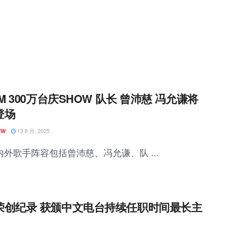
FM 300万台庆SHOW 队长 曾沛慈 冯允谦将
登场
13 8 月, 2025
EW
内外歌手阵容包括曾沛慈、冯允谦、队 ...
荣创纪录 获颁中文电台持续任职时间最长主