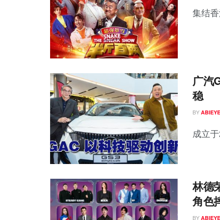
集结香
广汽
稳
BY
ABIEY
成立于2
林德荣
角色
BY
ABIEY