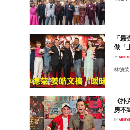
「最
做「
BY
ABIEY
林德荣
《扑克
房不到
BY
ABIEY