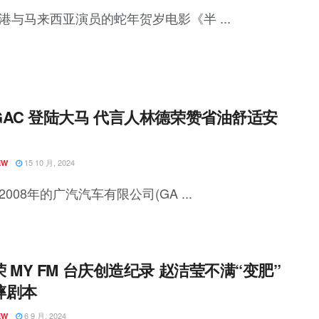
港与马来西亚演员的蛇年贺岁电影《半 ...
GAC 登陆大马 代言人林德荣赞省油舒适安
15 10 月, 2024
EW
008年的广汽汽车有限公司(GA ...
 MY FM 台庆创造纪录 赵洁莹不满“变肥”
摔剧本
6 9 月, 2024
EW