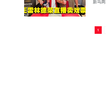
新马两
1