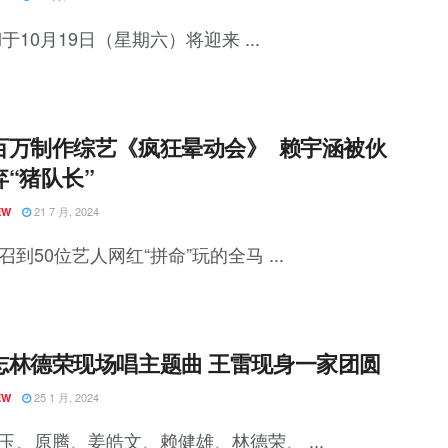
M于10月19日（星期六）将迎来 ...
百万制作综艺《疯狂晕动会》 赖宇涵被伙
弃“猪队长”
21 7 月, 2024
EW
召到50位艺人网红“拼命”玩的全马 ...
志林德荣现场唱主题曲 王雷现身一家团圆
25 1 月, 2024
EW
玉、原腾、姜皓文、赖健雄、林德荣、 ...