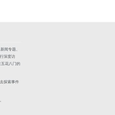
集新闻专题、
行深度访
在五花八门的
去探索事件
。