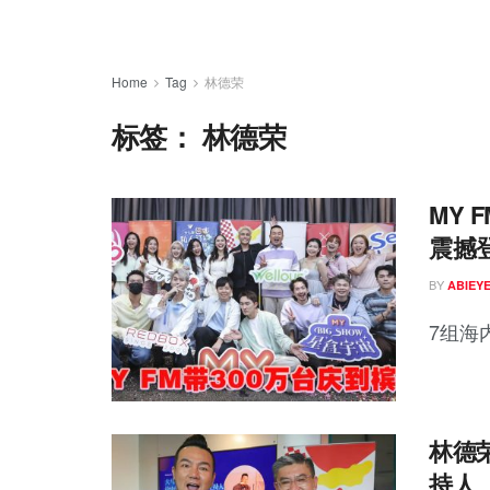
Home
Tag
林德荣
标签：
林德荣
MY 
震撼
BY
ABIEY
7组海
林德
持人