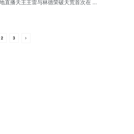
地直播天王王雷与林德荣破天荒首次在 ...
2
3