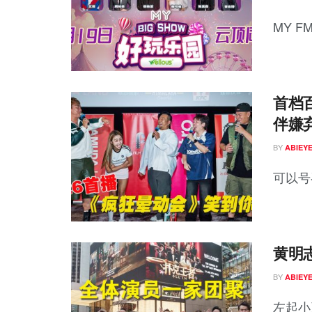
MY F
首档
伴嫌
BY
ABIEY
可以号
黄明
BY
ABIEY
左起小