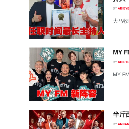
BY
ABIEY
大马收
MY 
BY
ABIEY
MY F
半斤
BY
ANNA