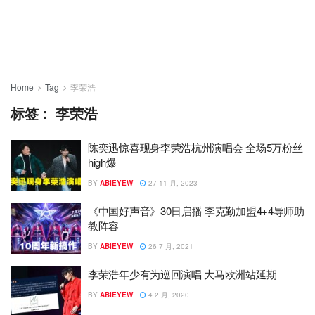
Home
Tag
李荣浩
标签：
李荣浩
陈奕迅惊喜现身李荣浩杭州演唱会 全场5万粉丝
high爆
BY
ABIEYEW
27 11 月, 2023
《中国好声音》30日启播 李克勤加盟4+4导师助
教阵容
BY
ABIEYEW
26 7 月, 2021
李荣浩年少有为巡回演唱 大马欧洲站延期
BY
ABIEYEW
4 2 月, 2020