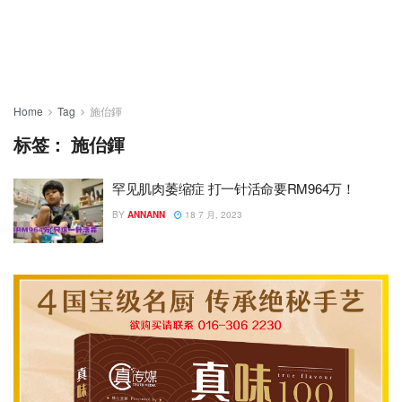
Home
Tag
施佁鍕
标签：
施佁鍕
罕见肌肉萎缩症 打一针活命要RM964万！
BY
ANNANN
18 7 月, 2023