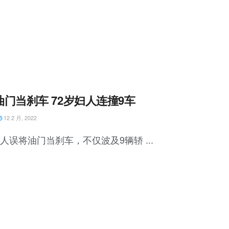
油门当刹车 72岁妇人连撞9车
12 2 月, 2022
妇人误将油门当刹车，不仅波及9辆轿 ...