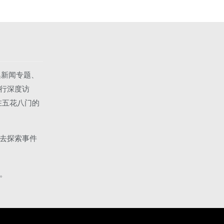
集新闻专题、
行深度访
在五花八门的
去探索事件
。