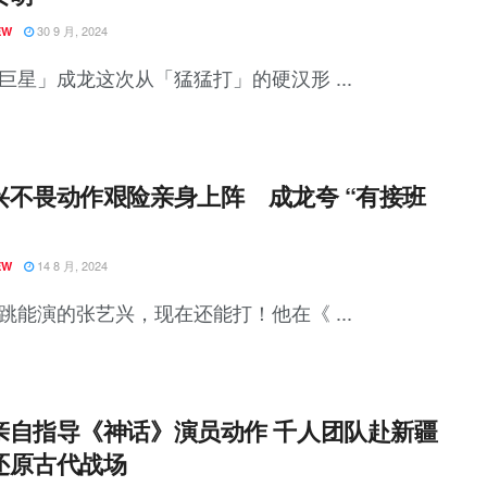
30 9 月, 2024
EW
巨星」成龙这次从「猛猛打」的硬汉形 ...
兴不畏动作艰险亲身上阵 成龙夸 “有接班
14 8 月, 2024
EW
跳能演的张艺兴，现在还能打！他在《 ...
亲自指导《神话》演员动作 千人团队赴新疆
还原古代战场