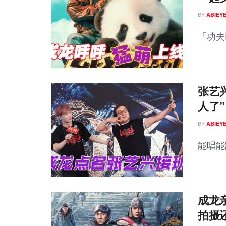
BY
ABIEY
「功夫
张艺
人了”
BY
ABIEY
能唱能
成龙
拍摄