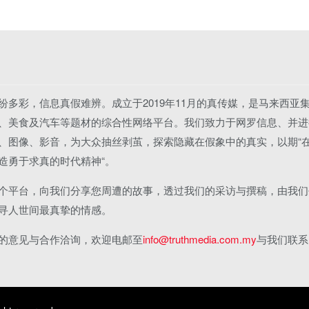
纷多彩，信息真假难辨。成立于2019年11月的真传媒，是马来西亚
、美食及汽车等题材的综合性网络平台。我们致力于网罗信息、并进
、图像、影音，为大众抽丝剥茧，探索隐藏在假象中的真实，以期“
造勇于求真的时代精神“。
个平台，向我们分享您周遭的故事，透过我们的采访与撰稿，由我们
寻人世间最真挚的情感。
的意见与合作洽询，欢迎电邮至
info@truthmedia.com.my
与我们联系