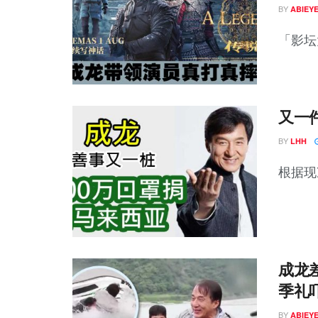
BY
ABIEY
「影坛大
又一
BY
LHH
根据现
成龙
季礼
BY
ABIEY