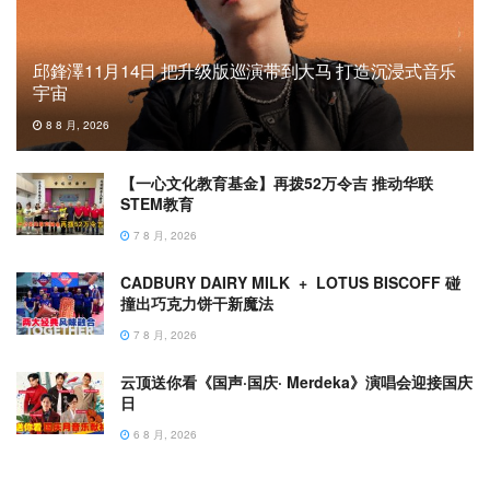
邱鋒澤11月14日 把升级版巡演带到大马 打造沉浸式音乐
宇宙
8 8 月, 2026
【一心文化教育基金】再拨52万令吉 推动华联
STEM教育
7 8 月, 2026
CADBURY DAIRY MILK + LOTUS BISCOFF 碰
撞出巧克力饼干新魔法
7 8 月, 2026
云顶送你看《国声·国庆· Merdeka》演唱会迎接国庆
日
6 8 月, 2026