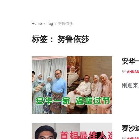
Home
Tag
努鲁依莎
标签：
努鲁依莎
安华
BY
ANNA
刚迎来
赛沙
BY
ANNA