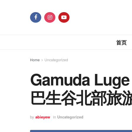
首页
Home
Uncategorized
Gamuda Luge
巴生谷北部旅
by
abieyew
in
Uncategorized