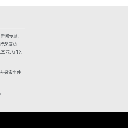
集新闻专题、
行深度访
在五花八门的
去探索事件
。