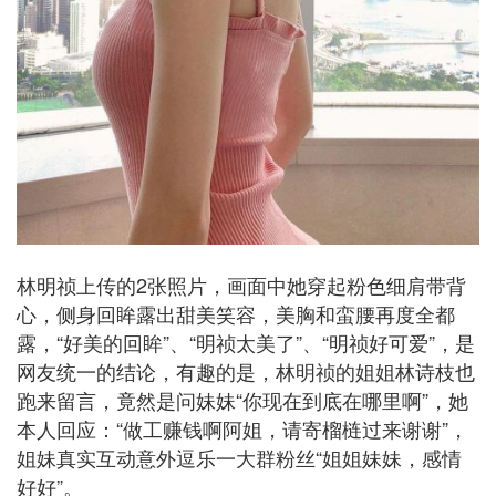
林明祯上传的2张照片，画面中她穿起粉色细肩带背
心，侧身回眸露出甜美笑容，美胸和蛮腰再度全都
露，“好美的回眸”、“明祯太美了”、“明祯好可爱”，是
网友统一的结论，有趣的是，林明祯的姐姐林诗枝也
跑来留言，竟然是问妹妹“你现在到底在哪里啊”，她
本人回应：“做工赚钱啊阿姐，请寄榴梿过来谢谢”，
姐妹真实互动意外逗乐一大群粉丝“姐姐妹妹，感情
好好”。