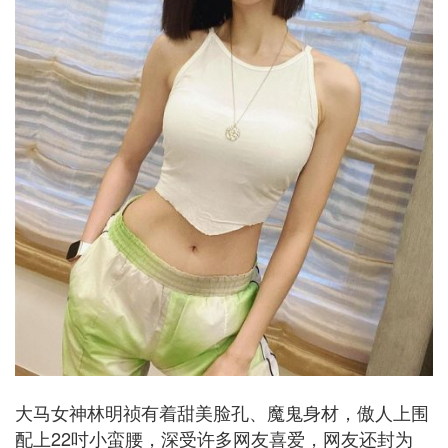
大马女神林明祯有着甜美脸孔、魔鬼身材，傲人上围
配上22吋小蛮腰，深受许多网友喜爱，网友还封为