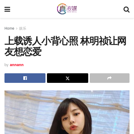
Home
娱乐
上载诱人小背心照 林明祯让网
友想恋爱
by
annann