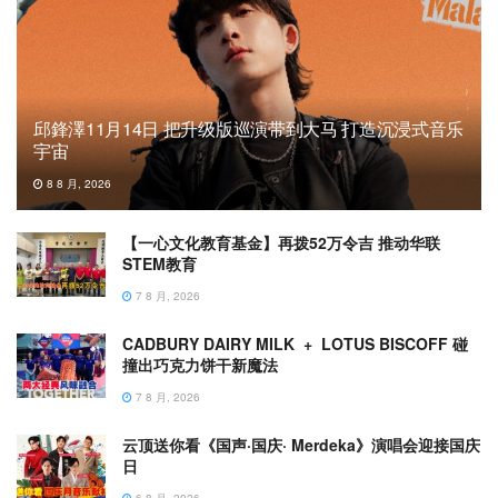
邱鋒澤11月14日 把升级版巡演带到大马 打造沉浸式音乐
宇宙
8 8 月, 2026
【一心文化教育基金】再拨52万令吉 推动华联
STEM教育
7 8 月, 2026
CADBURY DAIRY MILK + LOTUS BISCOFF 碰
撞出巧克力饼干新魔法
7 8 月, 2026
云顶送你看《国声·国庆· Merdeka》演唱会迎接国庆
日