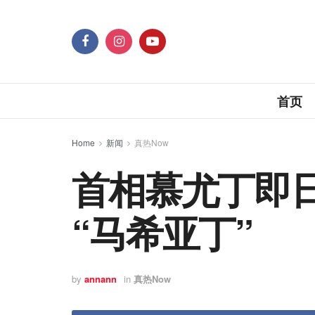
首页
Home
新闻
真热Now
首相慕尤丁即
“马希亚丁”
by
annann
in
真热Now