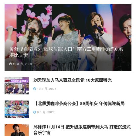
黄舒骏自嘲被列“歌坛失踪人口” 南方二重唱“原配”关系
堪比夫妻
10 8 月, 2026
刘天球加入马来西亚全民党 10大原因曝光
10 8 月, 2026
【北霹雳咖啡茶商公会】89周年庆 守传统迎新局
9 8 月, 2026
邱鋒澤11月14日 把升级版巡演带到大马 打造沉浸式
音乐宇宙