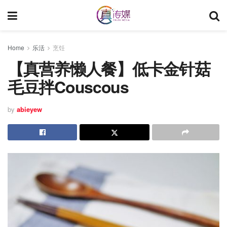
Home
乐活
烹饪
【真营养懒人餐】低卡金针菇
毛豆拌Couscous
by
abieyew