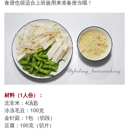
食谱也很适合上班族用来准备便当哦！
材料（1
人份）：
北非米：4汤匙
冷冻毛豆：100克
金针菇：1包 （切段）
豆腐：100克（切片）