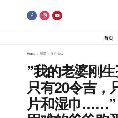
首页
Home
新闻
真热Now
”我的老婆刚
只有20令吉，
片和湿巾……”