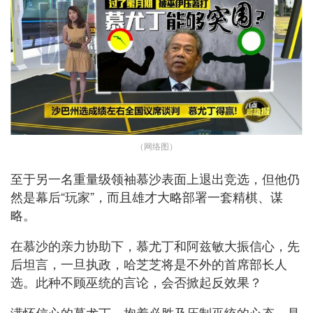
（网络图）
至于另一名重量级领袖慕沙表面上退出竞选，但他仍
然是幕后“玩家”，而且雄才大略部署一套精棋、谋
略。
在慕沙的亲力协助下，慕尤丁和阿兹敏大振信心，先
后坦言，一旦执政，哈芝芝将是不外的首席部长人
选。此种不顾巫统的言论，会否掀起反效果？
满怀信心的慕尤丁，抱着必胜及压制巫统的心态，是