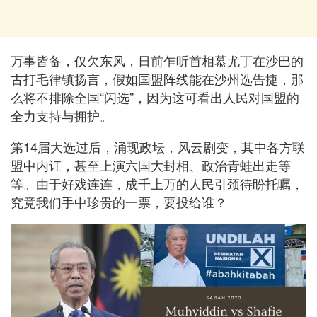
万事皆备，仅欠东风，日前乍听首相慕尤丁在沙巴的
古打毛律镇扬言，假如国盟阵线能在沙州选告捷，那
么将不排除全国“闪选”，因为这可看出人民对国盟的
全力支持与拥护。
第14届大选过后，涌现政坛，风云剧变，其中各方联
盟中内讧，甚至上演六国大封相、政治青蛙出走等
等。由于好戏连连，成千上万的人民引颈待盼托嘱，
究竟我们手中珍贵的一票，要投给谁？