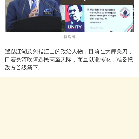
（网络图）
遛跶江湖及剑指江山的政治人物，目前在大舞关刀，
口若悬河吹捧选民高至天际，而且以讹传讹，准备把
敌方首级祭下。