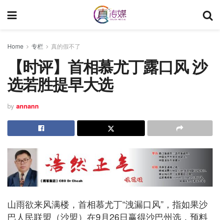
Home
专栏
真的假不了
【时评】首相慕尤丁露口风 沙
选若胜提早大选
by
annann
山雨欲来风满楼，首相慕尤丁“洩漏口风”，指如果沙
巴人民联盟（沙盟）在9月26日赢得沙巴州选，预料