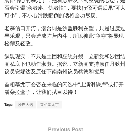
否会引爆“亲者疼、仇者快”，要挟行径可谓后果“可大
可小”，不小心滑跌翻倒的话将全功尽废。
老慕信口开河，潜台词是沙盟胜利在望，只是过度过
早乐观，只会造成阵营内斗，所以彼此“争夺”将显现
松懈及轻敌。
纵观现实，不只是土团和巫统分裂，立新党和沙团结
党私底下也动作濒濒。据说，立新党支持原任丹狄州
议员安妮达及原任下南南州议员蔡德和搅局。
首相慕尤丁会否在来临的闪选中“上演滑铁卢”或打开
潘朵拉盒子，让我们拭目以待！
Tags:
沙巴大选
首相慕尤丁
Previous Post