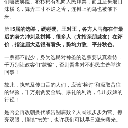
们嘻皮笑脸、彬杉彬有礼向人民拜票，而且造势般口
沬横飞，舞弄三寸不烂之舌，连树上的鸟也被催下
来。
第
15届的选举，硬碰硬、王对王，各方人马都在作最
后的努力冲刺及拼搏，很多人（尤指亲朋戚友）在评
价，指这届大选很有看头，势均力敌、平分秋色。
一票都不能少，身为选民对神圣的选票要认真看待，
千万别让政客们“蒙骗”，否则吾辈对不起民主选举这
回事！
故此，执笔及传口舌的人们，应该“检讨”和汲取昔往
的经验，千万别贪婪金钱、厚礼的利诱，作出奴婢的
行径！
是否会再改朝换代或告别腐败？人民须步步为营、擦
亮双眼，慬慎“把关”，也许我们可以早日迎来曙光。