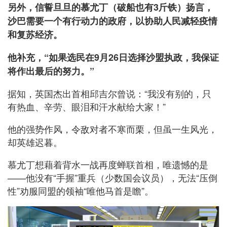
另外，信誓旦旦的慕尤丁（破船也有3斤铁）扬言，
沙巴需要一个有行动力的政府，以协助人民减轻疫情
和复苏经济。
他补充，“如果选民在9月26日选择沙盟执政，我保证
将作出最后的努力。”
据知，英国杰出首相邱吉尔曾说：“我没有别的，只
有热血、辛劳、眼泪和汗水献给大家！”
他的强势作风，令敌对者不寒而栗，但虽一生风光，
却英雄迟暮。
慕尤丁想藉着背水一战再度蝉联首相，唯遗憾的是
——他没有“手握”重兵（少数国会议员），无法“压倒
性”劝服同盟的领袖“唯他马首是瞻”。