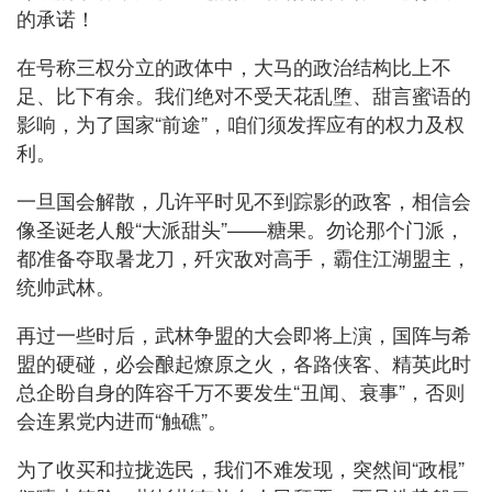
的承诺！
在号称三权分立的政体中，大马的政治结构比上不
足、比下有余。我们绝对不受天花乱堕、甜言蜜语的
影响，为了国家“前途”，咱们须发挥应有的权力及权
利。
一旦国会解散，几许平时见不到踪影的政客，相信会
像圣诞老人般“大派甜头”——糖果。勿论那个门派，
都准备夺取暑龙刀，歼灾敌对高手，霸住江湖盟主，
统帅武林。
再过一些时后，武林争盟的大会即将上演，国阵与希
盟的硬碰，必会酿起燎原之火，各路侠客、精英此时
总企盼自身的阵容千万不要发生“丑闻、衰事”，否则
会连累党内进而“触礁”。
为了收买和拉拢选民，我们不难发现，突然间“政棍”