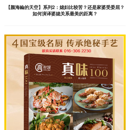
【颜海錀的天空】系列2：媳妇比较苦？还是家婆受委屈？
如何演译婆媳关系最美的距离？