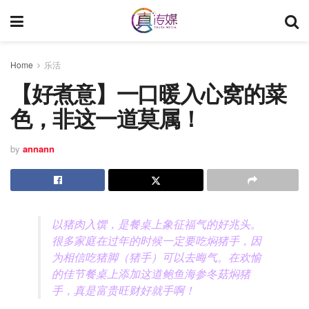
Home
乐活
【好煮意】一口暖入心窝的菜
色，非这一道莫属！
by
annann
以猪肉入馔，是餐桌上象征福气的好兆头。
很多家庭在过年的时候一定要吃焖猪手，因
为相信吃猪脚（猪手）可以去晦气。在欢愉
的佳节餐桌上添加这道鲍鱼海参冬菇焖猪
手，真是富贵旺财好就手啊！