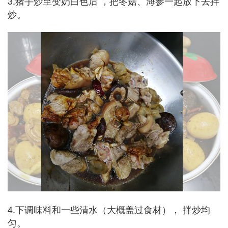
3.猪手炒至变奶白色后 ，把冬菇、海参一起放下去拌
炒。
4.下调味料和一些清水（大概盖过食材）， 拌炒均
匀。