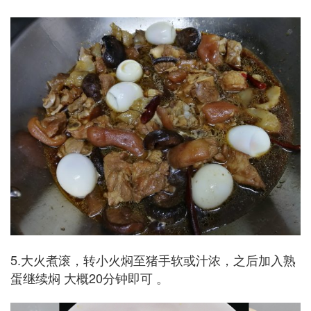
5.大火煮滚，转小火焖至猪手软或汁浓，之后加入熟
蛋继续焖 大概20分钟即可 。