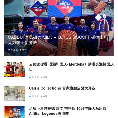
CADBURY DAIRY MILK + LOTUS BISCOFF 碰撞出巧
克力饼干新魔法
7 8 月, 2026
云顶送你看《国声·国庆· Merdeka》演唱会迎接国庆
日
6 8 月, 2026
Carrie Collections 首家旗舰店盛大开业
6 8 月, 2026
足坛巨星杰拉德 欧文 吉格斯 10月空降大马出战
AllStar Legends表演赛