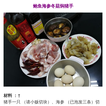
鲍鱼海参冬菇焖猪手
材料 ：↑
猪手一只 （请小贩切块）、海参 （已泡发三条）切