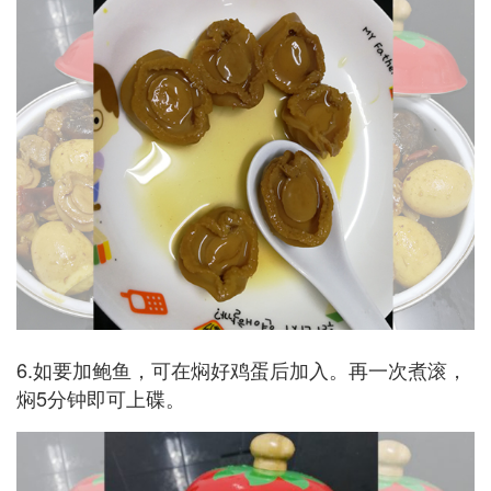
6.如要加鲍鱼，可在焖好鸡蛋后加入。再一次煮滚，
焖5分钟即可上碟。