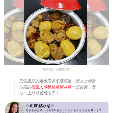
鲍鱼海参冬菇焖猪手
把焖煮好的鲍鱼海参冬菇摆盘，配上上周教
你做的
福建人传统糕点碱水糕
一起进食，包
你一上桌就被抢光了！