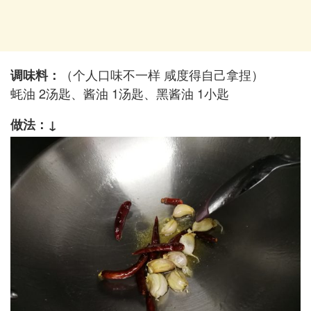
（个人口味不一样 咸度得自己拿捏）
调味料：
蚝油 2汤匙、酱油 1汤匙、黑酱油 1小匙
做法：↓