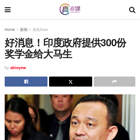
Home
新闻
真热Now
好消息！印度政府提供300份
奖学金给大马生
by
abieyew