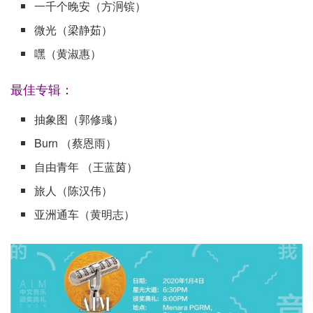
一千个晚安（方泂镔）
微光（梁静茹）
嘿（黄淑惠）
最佳专辑：
抽象图（郭修彧）
Burn （蔡恩雨）
自由青年 （王蓝茵）
旅人（陈汉伟）
亚洲通车（黄明志）