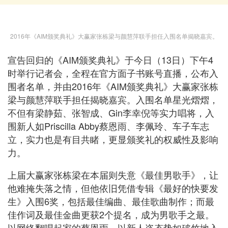
2016年《AIM颁奖典礼》大赢家张栋梁与颜慧萍联手担任入围名单揭晓嘉宾。
宣告回归的《AIM颁奖典礼》于今日（13日）下午4
时举行记者会，全程在官方面子书账号直播，公布入
围者名单，并由2016年《AIM颁奖典礼》大赢家张栋
梁与颜慧萍联手担任揭晓嘉宾。入围名单星光熠熠，
不但有梁静茹、张智成、Gin李幸倪等实力唱将，入
围新人如Priscilla Abby蔡恩雨、李佩玲、车子车志
立，实力也是有目共睹，更显颁奖礼的权威性及影响
力。
上届大赢家张栋梁在本届则失意《最佳男歌手》，让
他难掩失落之情，但他依旧凭借专辑《最好的快要发
生》入围6奖，包括最佳编曲、最佳歌曲制作；而最
佳作词及最佳金曲更获2个提名，成为男歌手之最。
以网络翻唱起家的蔡恩雨，以新人姿态势如破竹地入