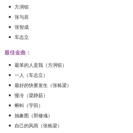
方泂镔
张与辰
张智成
车志立
最佳金曲：
最笨的人是我（方泂镔）
一人（车志立）
最好的快要发生（张栋梁）
慢冷（梁静茹）
蝌蚪（宇田）
抽象图（郭修彧）
自己的风雨（张栋梁）