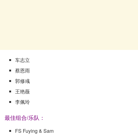
车志立
蔡恩雨
郭修彧
王艳薇
李佩玲
最佳组合/乐队：
FS Fuying & Sam